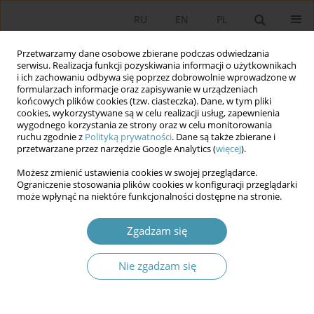
RU
EN
PL
Przetwarzamy dane osobowe zbierane podczas odwiedzania
serwisu. Realizacja funkcji pozyskiwania informacji o użytkownikach
i ich zachowaniu odbywa się poprzez dobrowolnie wprowadzone w
formularzach informacje oraz zapisywanie w urządzeniach
końcowych plików cookies (tzw. ciasteczka). Dane, w tym pliki
cookies, wykorzystywane są w celu realizacji usług, zapewnienia
wygodnego korzystania ze strony oraz w celu monitorowania
ruchu zgodnie z
Polityką prywatności
. Dane są także zbierane i
przetwarzane przez narzędzie Google Analytics (
więcej
).
Słowo kluczowe
zasoby
Możesz zmienić ustawienia cookies w swojej przeglądarce.
polityczne
Ograniczenie stosowania plików cookies w konfiguracji przeglądarki
może wpłynąć na niektóre funkcjonalności dostępne na stronie.
Prezydent RP jako polityczny przedsiębiorca
Zgadzam się
Tomasz Jagielski
Nie zgadzam się
Studia Politologiczne 2024;71
Streszczenie
Artykuł
(PDF)