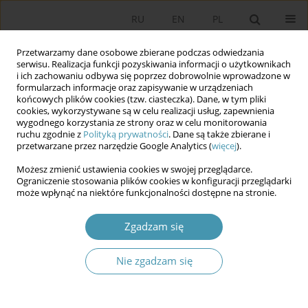
RU
EN
PL
Przetwarzamy dane osobowe zbierane podczas odwiedzania
serwisu. Realizacja funkcji pozyskiwania informacji o użytkownikach
i ich zachowaniu odbywa się poprzez dobrowolnie wprowadzone w
formularzach informacje oraz zapisywanie w urządzeniach
końcowych plików cookies (tzw. ciasteczka). Dane, w tym pliki
cookies, wykorzystywane są w celu realizacji usług, zapewnienia
wygodnego korzystania ze strony oraz w celu monitorowania
ruchu zgodnie z
Polityką prywatności
. Dane są także zbierane i
przetwarzane przez narzędzie Google Analytics (
więcej
).
2026 vol. 80
Możesz zmienić ustawienia cookies w swojej przeglądarce.
Ograniczenie stosowania plików cookies w konfiguracji przeglądarki
może wpłynąć na niektóre funkcjonalności dostępne na stronie.
Samorząd jako węzeł
Zgadzam się
odporności. Wielopoziomowa
Nie zgadzam się
transmisja zagrożeń i
odporności w regionalnym