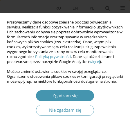
RU
EN
PL
Przetwarzamy dane osobowe zbierane podczas odwiedzania
serwisu. Realizacja funkcji pozyskiwania informacji o użytkownikach
i ich zachowaniu odbywa się poprzez dobrowolnie wprowadzone w
formularzach informacje oraz zapisywanie w urządzeniach
końcowych plików cookies (tzw. ciasteczka). Dane, w tym pliki
cookies, wykorzystywane są w celu realizacji usług, zapewnienia
wygodnego korzystania ze strony oraz w celu monitorowania
ruchu zgodnie z
Polityką prywatności
. Dane są także zbierane i
przetwarzane przez narzędzie Google Analytics (
więcej
).
Słowo kluczowe
dystrybucja
Możesz zmienić ustawienia cookies w swojej przeglądarce.
Ograniczenie stosowania plików cookies w konfiguracji przeglądarki
może wpłynąć na niektóre funkcjonalności dostępne na stronie.
W jakim zakresie marketing polityczny może
czerpać z marketingu ekonomicznego? Próba
Zgadzam się
porównania marketingu politycznego z
marketingiem ekonomicznym
Nie zgadzam się
Karol Zajdowski
Studia Politologiczne 2010;16