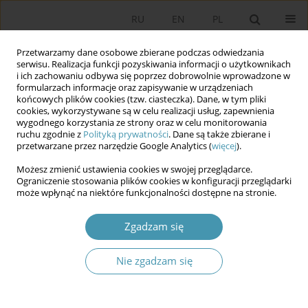
RU
EN
PL
Przetwarzamy dane osobowe zbierane podczas odwiedzania
serwisu. Realizacja funkcji pozyskiwania informacji o użytkownikach
i ich zachowaniu odbywa się poprzez dobrowolnie wprowadzone w
formularzach informacje oraz zapisywanie w urządzeniach
końcowych plików cookies (tzw. ciasteczka). Dane, w tym pliki
cookies, wykorzystywane są w celu realizacji usług, zapewnienia
wygodnego korzystania ze strony oraz w celu monitorowania
ruchu zgodnie z
Polityką prywatności
. Dane są także zbierane i
przetwarzane przez narzędzie Google Analytics (
więcej
).
Słowo kluczowe
Vladimír Mečiar
Możesz zmienić ustawienia cookies w swojej przeglądarce.
Ograniczenie stosowania plików cookies w konfiguracji przeglądarki
może wpłynąć na niektóre funkcjonalności dostępne na stronie.
Tendencje niedemokratyczne w Republice
Słowackiej
Zgadzam się
Anna Czyż
Studia Politologiczne 2018;47
Nie zgadzam się
Streszczenie
Artykuł
(PDF)