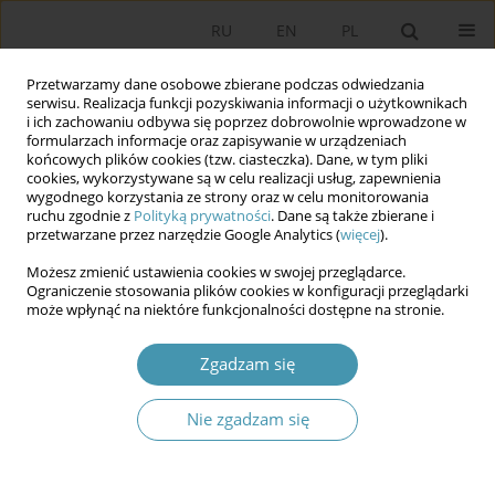
RU
EN
PL
Przetwarzamy dane osobowe zbierane podczas odwiedzania
serwisu. Realizacja funkcji pozyskiwania informacji o użytkownikach
i ich zachowaniu odbywa się poprzez dobrowolnie wprowadzone w
formularzach informacje oraz zapisywanie w urządzeniach
końcowych plików cookies (tzw. ciasteczka). Dane, w tym pliki
cookies, wykorzystywane są w celu realizacji usług, zapewnienia
wygodnego korzystania ze strony oraz w celu monitorowania
ruchu zgodnie z
Polityką prywatności
. Dane są także zbierane i
przetwarzane przez narzędzie Google Analytics (
więcej
).
Słowo kluczowe
Polska Jest
Możesz zmienić ustawienia cookies w swojej przeglądarce.
Najważniejsza
Ograniczenie stosowania plików cookies w konfiguracji przeglądarki
może wpłynąć na niektóre funkcjonalności dostępne na stronie.
Rekonstrukcja modelu kultury politycznej partii
Zgadzam się
Polska Jest Najważniejsza w Internecie w
kampanii parlamentarnej 2011 roku
Nie zgadzam się
Tomasz Godlewski
Studia Politologiczne 2012;26