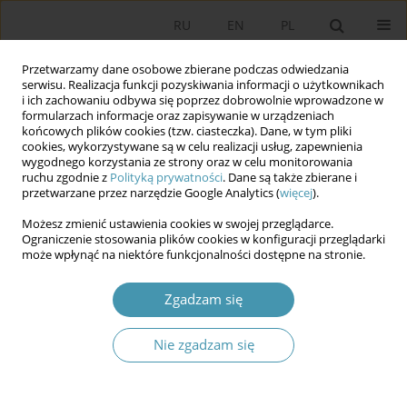
RU
EN
PL
Przetwarzamy dane osobowe zbierane podczas odwiedzania
serwisu. Realizacja funkcji pozyskiwania informacji o użytkownikach
i ich zachowaniu odbywa się poprzez dobrowolnie wprowadzone w
formularzach informacje oraz zapisywanie w urządzeniach
końcowych plików cookies (tzw. ciasteczka). Dane, w tym pliki
cookies, wykorzystywane są w celu realizacji usług, zapewnienia
wygodnego korzystania ze strony oraz w celu monitorowania
ruchu zgodnie z
Polityką prywatności
. Dane są także zbierane i
przetwarzane przez narzędzie Google Analytics (
więcej
).
Autor
Piotr Borowiec
Możesz zmienić ustawienia cookies w swojej przeglądarce.
Ograniczenie stosowania plików cookies w konfiguracji przeglądarki
Globalizacja jako rama teoretyczno-
może wpłynąć na niektóre funkcjonalności dostępne na stronie.
interpretacyjna dla wyjaśniania polskiej zmiany
systemowej, po 1989 roku
Zgadzam się
Piotr Borowiec
Nie zgadzam się
Studia Politologiczne 2026;80
Streszczenie
Artykuł
(PDF)