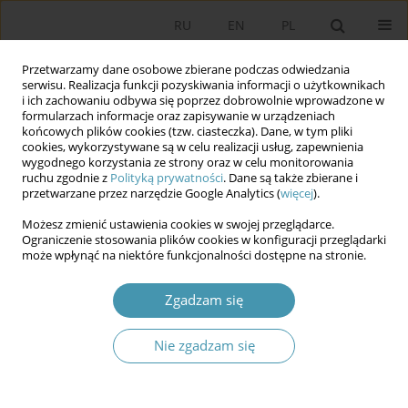
RU
EN
PL
Przetwarzamy dane osobowe zbierane podczas odwiedzania
serwisu. Realizacja funkcji pozyskiwania informacji o użytkownikach
i ich zachowaniu odbywa się poprzez dobrowolnie wprowadzone w
formularzach informacje oraz zapisywanie w urządzeniach
końcowych plików cookies (tzw. ciasteczka). Dane, w tym pliki
cookies, wykorzystywane są w celu realizacji usług, zapewnienia
wygodnego korzystania ze strony oraz w celu monitorowania
ruchu zgodnie z
Polityką prywatności
. Dane są także zbierane i
przetwarzane przez narzędzie Google Analytics (
więcej
).
Autor
Sławomir Czapnik
Możesz zmienić ustawienia cookies w swojej przeglądarce.
Ograniczenie stosowania plików cookies w konfiguracji przeglądarki
Strach się bać. PiS-owska socjotechnika lęku i
może wpłynąć na niektóre funkcjonalności dostępne na stronie.
strachu
Zgadzam się
Sławomir Czapnik
,
Dominik Hüpner
Studia Politologiczne 2025;75
Nie zgadzam się
Streszczenie
Artykuł
(PDF)
Nadrzędny cel polityki wedle Zygmunta