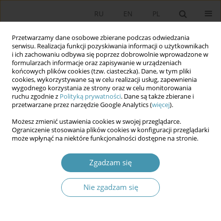
RU
EN
PL
Przetwarzamy dane osobowe zbierane podczas odwiedzania
serwisu. Realizacja funkcji pozyskiwania informacji o użytkownikach
i ich zachowaniu odbywa się poprzez dobrowolnie wprowadzone w
formularzach informacje oraz zapisywanie w urządzeniach
końcowych plików cookies (tzw. ciasteczka). Dane, w tym pliki
cookies, wykorzystywane są w celu realizacji usług, zapewnienia
wygodnego korzystania ze strony oraz w celu monitorowania
ruchu zgodnie z
Polityką prywatności
. Dane są także zbierane i
przetwarzane przez narzędzie Google Analytics (
więcej
).
2025 vol. 75
Możesz zmienić ustawienia cookies w swojej przeglądarce.
Ograniczenie stosowania plików cookies w konfiguracji przeglądarki
może wpłynąć na niektóre funkcjonalności dostępne na stronie.
Strach się bać. PiS-owska
Zgadzam się
socjotechnika lęku i strachu
Nie zgadzam się
1
Sławomir Czapnik
,
Dominik Hüpner