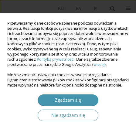
RU
EN
PL
Przetwarzamy dane osobowe zbierane podczas odwiedzania
serwisu. Realizacja funkcji pozyskiwania informacji o użytkownikach
i ich zachowaniu odbywa się poprzez dobrowolnie wprowadzone w
formularzach informacje oraz zapisywanie w urządzeniach
końcowych plików cookies (tzw. ciasteczka). Dane, w tym pliki
cookies, wykorzystywane są w celu realizacji usług, zapewnienia
wygodnego korzystania ze strony oraz w celu monitorowania
ruchu zgodnie z
Polityką prywatności
. Dane są także zbierane i
przetwarzane przez narzędzie Google Analytics (
więcej
).
Autor
Piotr Lewandowski
Możesz zmienić ustawienia cookies w swojej przeglądarce.
Ograniczenie stosowania plików cookies w konfiguracji przeglądarki
może wpłynąć na niektóre funkcjonalności dostępne na stronie.
Samorząd jako węzeł odporności.
Wielopoziomowa transmisja zagrożeń i
Zgadzam się
odporności w regionalnym kompleksie
bezpieczeństwa
Nie zgadzam się
Piotr Lewandowski
Studia Politologiczne 2026;80