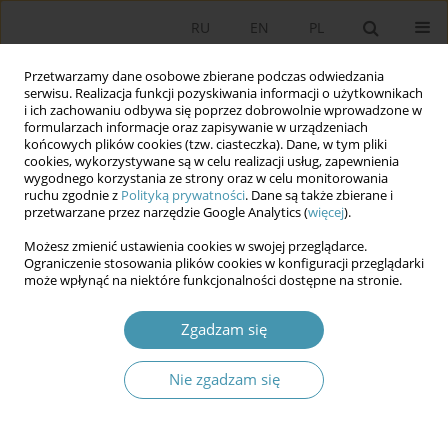
RU
EN
PL
Przetwarzamy dane osobowe zbierane podczas odwiedzania
serwisu. Realizacja funkcji pozyskiwania informacji o użytkownikach
i ich zachowaniu odbywa się poprzez dobrowolnie wprowadzone w
formularzach informacje oraz zapisywanie w urządzeniach
końcowych plików cookies (tzw. ciasteczka). Dane, w tym pliki
cookies, wykorzystywane są w celu realizacji usług, zapewnienia
wygodnego korzystania ze strony oraz w celu monitorowania
ruchu zgodnie z
Polityką prywatności
. Dane są także zbierane i
przetwarzane przez narzędzie Google Analytics (
więcej
).
Autor
Maciej Drzonek
Możesz zmienić ustawienia cookies w swojej przeglądarce.
Ograniczenie stosowania plików cookies w konfiguracji przeglądarki
może wpłynąć na niektóre funkcjonalności dostępne na stronie.
Te same zagrożenia, różna predykcja. Zagrożenia
ekonomiczne w percepcji samorządowców
Zgadzam się
Podkarpacia i Pomorza Zachodniego
Maciej Drzonek
,
Bartosz Mazurkiewicz
Nie zgadzam się
Studia Politologiczne 2026;80
Streszczenie
Artykuł
(PDF)