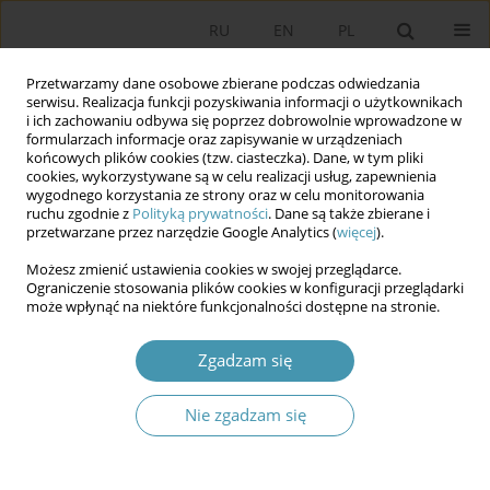
RU
EN
PL
Przetwarzamy dane osobowe zbierane podczas odwiedzania
serwisu. Realizacja funkcji pozyskiwania informacji o użytkownikach
i ich zachowaniu odbywa się poprzez dobrowolnie wprowadzone w
formularzach informacje oraz zapisywanie w urządzeniach
końcowych plików cookies (tzw. ciasteczka). Dane, w tym pliki
cookies, wykorzystywane są w celu realizacji usług, zapewnienia
wygodnego korzystania ze strony oraz w celu monitorowania
ruchu zgodnie z
Polityką prywatności
. Dane są także zbierane i
przetwarzane przez narzędzie Google Analytics (
więcej
).
2026 vol. 80
Możesz zmienić ustawienia cookies w swojej przeglądarce.
Ograniczenie stosowania plików cookies w konfiguracji przeglądarki
może wpłynąć na niektóre funkcjonalności dostępne na stronie.
Te same zagrożenia, różna
Zgadzam się
predykcja. Zagrożenia
Nie zgadzam się
ekonomiczne w percepcji
samorządowców Podkarpacia i