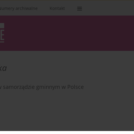
Numery archiwalne
Kontakt
ka
 w samorządzie gminnym w Polsce