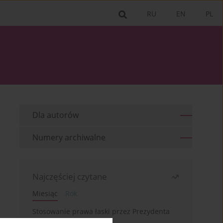
RU
EN
PL
Dla autorów
Numery archiwalne
Najczęściej czytane
Miesiąc
Rok
Stosowanie prawa łaski przez Prezydenta
RP