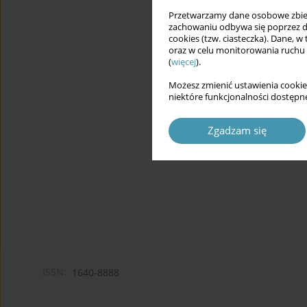
Przetwarzamy dane osobowe zbiera
zachowaniu odbywa się poprzez d
cookies (tzw. ciasteczka). Dane, w
oraz w celu monitorowania ruchu
(
więcej
).
Możesz zmienić ustawienia cookie
niektóre funkcjonalności dostępne
Zgadzam się
ISSN:
1640-8888