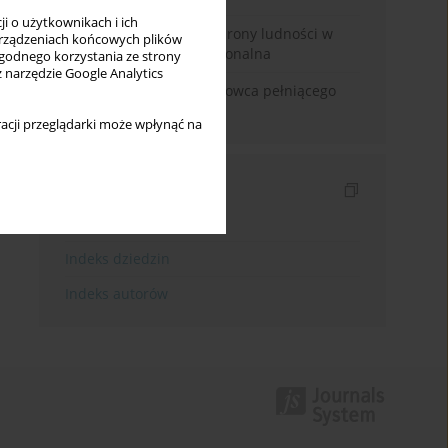
i o użytkownikach i ich
Odbudowa systemu ochrony ludności w
rządzeniach końcowych plików
Polsce. Analiza instytucjonalna
wygodnego korzystania ze strony
z narzędzie Google Analytics
Odpowiedzialność naukowca pełniącego
funkcje polityczne
acji przeglądarki może wpłynąć na
Indeksy
Indeks słów kluczowych
Indeks dziedzin
Indeks autorów