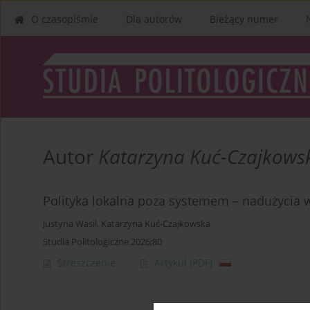
O czasopiśmie
Dla autorów
Bieżący numer
Autor
Katarzyna Kuć-Czajkows
Polityka lokalna poza systemem – nadużycia
Justyna Wasil
,
Katarzyna Kuć-Czajkowska
Studia Politologiczne 2026;80
Streszczenie
Artykuł
(PDF)