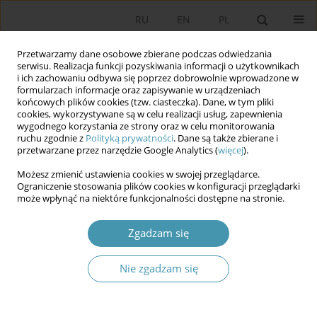
RU
EN
PL
Przetwarzamy dane osobowe zbierane podczas odwiedzania
serwisu. Realizacja funkcji pozyskiwania informacji o użytkownikach
i ich zachowaniu odbywa się poprzez dobrowolnie wprowadzone w
formularzach informacje oraz zapisywanie w urządzeniach
końcowych plików cookies (tzw. ciasteczka). Dane, w tym pliki
cookies, wykorzystywane są w celu realizacji usług, zapewnienia
wygodnego korzystania ze strony oraz w celu monitorowania
ruchu zgodnie z
Polityką prywatności
. Dane są także zbierane i
przetwarzane przez narzędzie Google Analytics (
więcej
).
Autor
Dariusz Jaruga
Możesz zmienić ustawienia cookies w swojej przeglądarce.
Ograniczenie stosowania plików cookies w konfiguracji przeglądarki
może wpłynąć na niektóre funkcjonalności dostępne na stronie.
Baza grafowa w dydaktyce
Dariusz Jaruga
Zgadzam się
Studia Politologiczne 2026;80
Nie zgadzam się
Streszczenie
Artykuł
(PDF)
Dla autorów