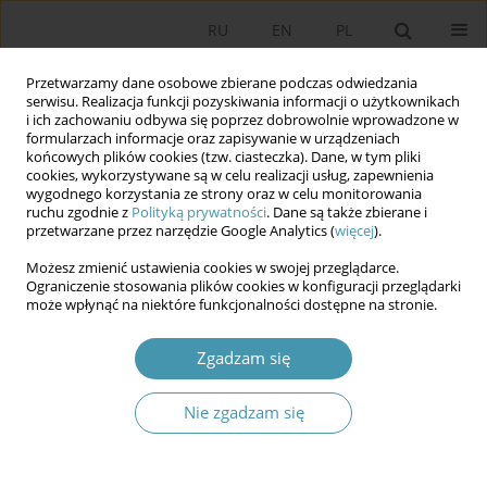
RU
EN
PL
Przetwarzamy dane osobowe zbierane podczas odwiedzania
serwisu. Realizacja funkcji pozyskiwania informacji o użytkownikach
i ich zachowaniu odbywa się poprzez dobrowolnie wprowadzone w
formularzach informacje oraz zapisywanie w urządzeniach
końcowych plików cookies (tzw. ciasteczka). Dane, w tym pliki
cookies, wykorzystywane są w celu realizacji usług, zapewnienia
wygodnego korzystania ze strony oraz w celu monitorowania
ruchu zgodnie z
Polityką prywatności
. Dane są także zbierane i
przetwarzane przez narzędzie Google Analytics (
więcej
).
Autor
Bogusław Kotarba
Możesz zmienić ustawienia cookies w swojej przeglądarce.
Ograniczenie stosowania plików cookies w konfiguracji przeglądarki
może wpłynąć na niektóre funkcjonalności dostępne na stronie.
Raport i debata o stanie gminy w perspektywie
wójtów (burmistrzów, prezydentów miast) oraz
Zgadzam się
radnych
Bogusław Kotarba
Nie zgadzam się
Studia Politologiczne 2026;80
Streszczenie
Artykuł
(PDF)