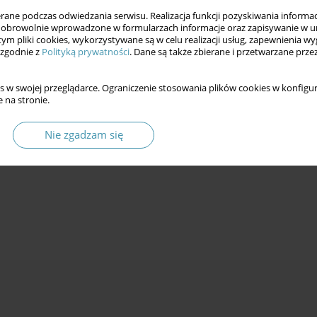
ne podczas odwiedzania serwisu. Realizacja funkcji pozyskiwania informacj
obrowolnie wprowadzone w formularzach informacje oraz zapisywanie w u
 tym pliki cookies, wykorzystywane są w celu realizacji usług, zapewnienia 
 zgodnie z
Polityką prywatności
. Dane są także zbierane i przetwarzane prze
s w swojej przeglądarce. Ograniczenie stosowania plików cookies w konfigur
o-ekonomiczny w świetle postanowień Okrągłego
 na stronie.
Nie zgadzam się