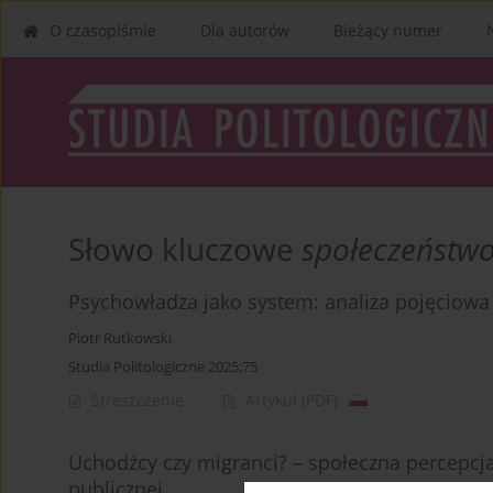
O czasopiśmie
Dla autorów
Bieżący numer
Słowo kluczowe
społeczeństw
Psychowładza jako system: analiza pojęciowa
Piotr Rutkowski
Studia Politologiczne 2025;75
Streszczenie
Artykuł
(PDF)
Uchodźcy czy migranci? – społeczna percepcj
publicznej