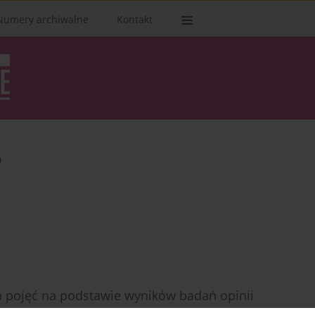
Numery archiwalne
Kontakt
o
a pojęć na podstawie wyników badań opinii