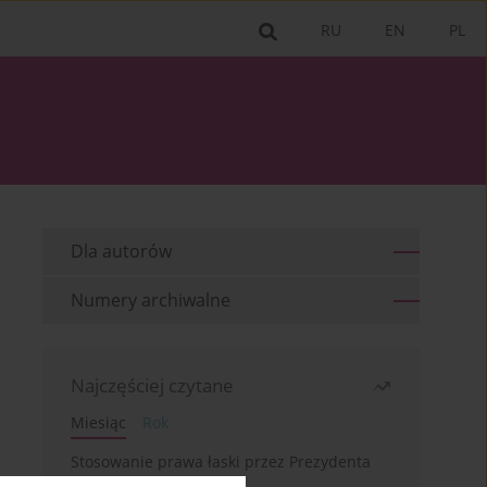
RU
EN
PL
Dla autorów
Numery archiwalne
Najczęściej czytane
Miesiąc
Rok
Stosowanie prawa łaski przez Prezydenta
RP