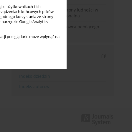
i o użytkownikach i ich
Odbudowa systemu ochrony ludności w
rządzeniach końcowych plików
Polsce. Analiza instytucjonalna
wygodnego korzystania ze strony
z narzędzie Google Analytics
Odpowiedzialność naukowca pełniącego
funkcje polityczne
acji przeglądarki może wpłynąć na
Indeksy
Indeks słów kluczowych
Indeks dziedzin
Indeks autorów