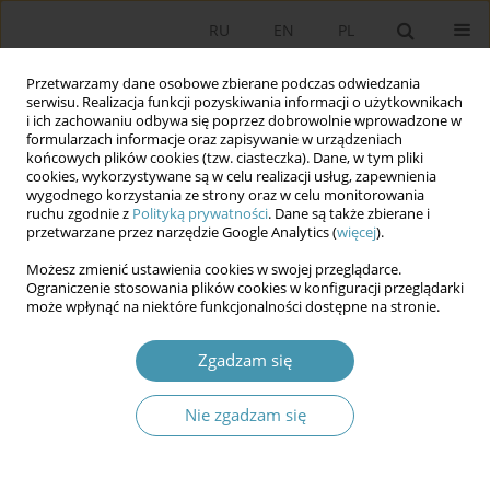
RU
EN
PL
Przetwarzamy dane osobowe zbierane podczas odwiedzania
serwisu. Realizacja funkcji pozyskiwania informacji o użytkownikach
i ich zachowaniu odbywa się poprzez dobrowolnie wprowadzone w
formularzach informacje oraz zapisywanie w urządzeniach
końcowych plików cookies (tzw. ciasteczka). Dane, w tym pliki
cookies, wykorzystywane są w celu realizacji usług, zapewnienia
wygodnego korzystania ze strony oraz w celu monitorowania
ruchu zgodnie z
Polityką prywatności
. Dane są także zbierane i
przetwarzane przez narzędzie Google Analytics (
więcej
).
Słowo kluczowe
rządy
Możesz zmienić ustawienia cookies w swojej przeglądarce.
demokratyczne
Ograniczenie stosowania plików cookies w konfiguracji przeglądarki
może wpłynąć na niektóre funkcjonalności dostępne na stronie.
Wybrane problemu rosyjskiego quasi-
Zgadzam się
autorytaryzmu
Nie zgadzam się
Adam R. Bartnicki
Studia Politologiczne 2010;18
Streszczenie
Artykuł
(PDF)