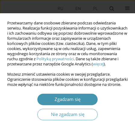
RU
EN
PL
Przetwarzamy dane osobowe zbierane podczas odwiedzania
serwisu. Realizacja funkcji pozyskiwania informacji o użytkownikach
i ich zachowaniu odbywa się poprzez dobrowolnie wprowadzone w
formularzach informacje oraz zapisywanie w urządzeniach
końcowych plików cookies (tzw. ciasteczka). Dane, w tym pliki
cookies, wykorzystywane są w celu realizacji usług, zapewnienia
wygodnego korzystania ze strony oraz w celu monitorowania
ruchu zgodnie z
Polityką prywatności
. Dane są także zbierane i
przetwarzane przez narzędzie Google Analytics (
więcej
).
2010 vol. 18
Możesz zmienić ustawienia cookies w swojej przeglądarce.
Ograniczenie stosowania plików cookies w konfiguracji przeglądarki
może wpłynąć na niektóre funkcjonalności dostępne na stronie.
Wybrane problemu rosyjskiego
Zgadzam się
quasi-autorytaryzmu
Nie zgadzam się
1
Adam R. Bartnicki