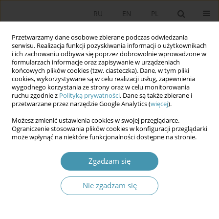
RU
EN
PL
Przetwarzamy dane osobowe zbierane podczas odwiedzania
serwisu. Realizacja funkcji pozyskiwania informacji o użytkownikach
i ich zachowaniu odbywa się poprzez dobrowolnie wprowadzone w
formularzach informacje oraz zapisywanie w urządzeniach
końcowych plików cookies (tzw. ciasteczka). Dane, w tym pliki
cookies, wykorzystywane są w celu realizacji usług, zapewnienia
wygodnego korzystania ze strony oraz w celu monitorowania
ruchu zgodnie z
Polityką prywatności
. Dane są także zbierane i
przetwarzane przez narzędzie Google Analytics (
więcej
).
Słowo kluczowe
kandydat
Możesz zmienić ustawienia cookies w swojej przeglądarce.
Ograniczenie stosowania plików cookies w konfiguracji przeglądarki
W jakim zakresie marketing polityczny może
może wpłynąć na niektóre funkcjonalności dostępne na stronie.
czerpać z marketingu ekonomicznego? Próba
porównania marketingu politycznego z
Zgadzam się
marketingiem ekonomicznym
Nie zgadzam się
Karol Zajdowski
Studia Politologiczne 2010;16
Streszczenie
Artykuł
(PDF)