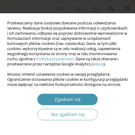
RU
EN
PL
Przetwarzamy dane osobowe zbierane podczas odwiedzania
serwisu. Realizacja funkcji pozyskiwania informacji o użytkownikach
i ich zachowaniu odbywa się poprzez dobrowolnie wprowadzone w
formularzach informacje oraz zapisywanie w urządzeniach
końcowych plików cookies (tzw. ciasteczka). Dane, w tym pliki
cookies, wykorzystywane są w celu realizacji usług, zapewnienia
wygodnego korzystania ze strony oraz w celu monitorowania
ruchu zgodnie z
Polityką prywatności
. Dane są także zbierane i
przetwarzane przez narzędzie Google Analytics (
więcej
).
Słowo kluczowe
digitalization
Możesz zmienić ustawienia cookies w swojej przeglądarce.
Ograniczenie stosowania plików cookies w konfiguracji przeglądarki
Przyczynek do refleksji nad ładem społecznym w
może wpłynąć na niektóre funkcjonalności dostępne na stronie.
otoczeniu nowych technologii cyfrowych
Zgadzam się
Janusz Golinowski
Studia Politologiczne 2025;76
Nie zgadzam się
Streszczenie
Artykuł
(PDF)
Digitalization in the Legal Sphere of Uzbekistan