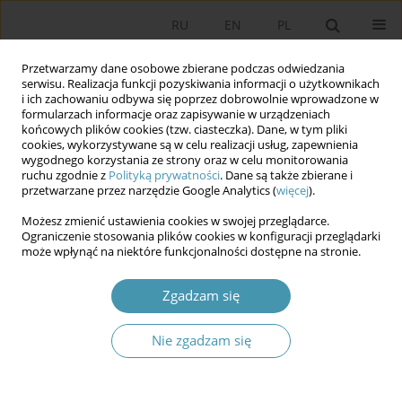
RU
EN
PL
Przetwarzamy dane osobowe zbierane podczas odwiedzania
serwisu. Realizacja funkcji pozyskiwania informacji o użytkownikach
i ich zachowaniu odbywa się poprzez dobrowolnie wprowadzone w
formularzach informacje oraz zapisywanie w urządzeniach
końcowych plików cookies (tzw. ciasteczka). Dane, w tym pliki
cookies, wykorzystywane są w celu realizacji usług, zapewnienia
wygodnego korzystania ze strony oraz w celu monitorowania
ruchu zgodnie z
Polityką prywatności
. Dane są także zbierane i
przetwarzane przez narzędzie Google Analytics (
więcej
).
Słowo kluczowe
aplikacje
Możesz zmienić ustawienia cookies w swojej przeglądarce.
webowe
Ograniczenie stosowania plików cookies w konfiguracji przeglądarki
może wpłynąć na niektóre funkcjonalności dostępne na stronie.
Wymagania bezpieczeństwa w aplikacjach
Zgadzam się
webowych dla sygnalistów
Nie zgadzam się
Marcin Waszak
Studia Politologiczne 2025;77
Streszczenie
Artykuł
(PDF)