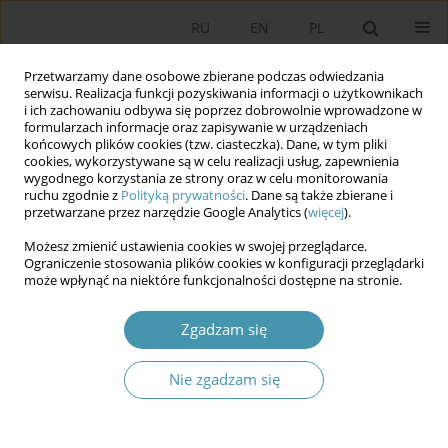
RU
EN
PL
Przetwarzamy dane osobowe zbierane podczas odwiedzania
serwisu. Realizacja funkcji pozyskiwania informacji o użytkownikach
i ich zachowaniu odbywa się poprzez dobrowolnie wprowadzone w
formularzach informacje oraz zapisywanie w urządzeniach
końcowych plików cookies (tzw. ciasteczka). Dane, w tym pliki
cookies, wykorzystywane są w celu realizacji usług, zapewnienia
wygodnego korzystania ze strony oraz w celu monitorowania
ruchu zgodnie z
Polityką prywatności
. Dane są także zbierane i
przetwarzane przez narzędzie Google Analytics (
więcej
).
2025 vol. 77
Możesz zmienić ustawienia cookies w swojej przeglądarce.
Ograniczenie stosowania plików cookies w konfiguracji przeglądarki
może wpłynąć na niektóre funkcjonalności dostępne na stronie.
Wymagania bezpieczeństwa w
Zgadzam się
aplikacjach webowych dla
Nie zgadzam się
sygnalistów