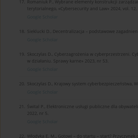
17.
Romaniuk P., Wybrane elementy konstrukcji zarządz
terytorialnego, «Cybersecurity and Law» 2024, vol. 12, 
Google Scholar
18.
Sieklucki D., Decentralizacja – podstawowe zagadnienia
Google Scholar
19.
Skoczylas D., Cyberzagrożenia w cyberprzestrzeni. Cy
w działaniu. Sprawy karne» 2023, nr 53.
Google Scholar
20.
Skoczylas D., Krajowy system cyberbezpieczeństwa, 
Google Scholar
21.
Śwital P., Elektroniczne usługi publiczne dla obywate
2022, nr 5.
Google Scholar
22.
Włodyka E. M., Gotowi – do startu – start? Przyczyne