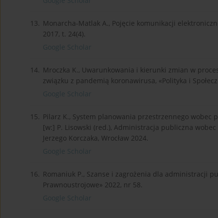
Google Scholar
13.
Monarcha-Matlak A., Pojęcie komunikacji elektroniczn
2017, t. 24(4).
Google Scholar
14.
Mroczka K., Uwarunkowania i kierunki zmian w pro
związku z pandemią koronawirusa, «Polityka i Społecz
Google Scholar
15.
Pilarz K., System planowania przestrzennego wobec pro
[w:] P. Lisowski (red.), Administracja publiczna wob
Jerzego Korczaka, Wrocław 2024.
Google Scholar
16.
Romaniuk P., Szanse i zagrożenia dla administracji p
Prawnoustrojowe» 2022, nr 58.
Google Scholar