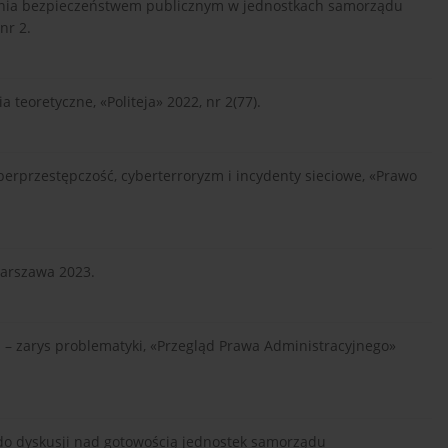
ania bezpieczeństwem publicznym w jednostkach samorządu
nr 2.
 teoretyczne, «Politeja» 2022, nr 2(77).
berprzestępczość, cyberterroryzm i incydenty sieciowe, «Prawo
Warszawa 2023.
li – zarys problematyki, «Przegląd Prawa Administracyjnego»
k do dyskusji nad gotowością jednostek samorządu