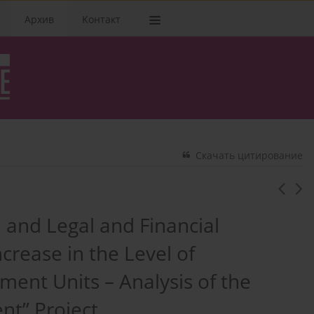
Архив
Kонтакт
Скачать цитирование
n and Legal and Financial
crease in the Level of
ment Units – Analysis of the
nt” Project