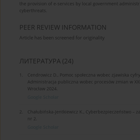
the provision of e-services by local government administr
cyberthreats.
PEER REVIEW INFORMATION
Article has been screened for originality
ЛИТЕРАТУРА
(24)
1.
Cendrowicz D., Pomoc społeczna wobec zjawiska cyfryza
Administracja publiczna wobec procesów zmian w XXI 
Wrocław 2024.
Google Scholar
2.
Chałubińska-Jentkiewicz K., Cyberbezpieczeństwo – zag
nr 2.
Google Scholar