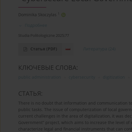
1
Dominika Skoczylas
Подробнее
Studia Politologiczne 2025;77
Статья
(PDF)
Литература
(24)
КЛЮЧЕВЫЕ СЛОВА:
public administration
cybersecurity
digitization
СТАТЬЯ:
There is no doubt that information and communication t
public tasks. The issue of computerization of local gover
current challenges in the area of digitalization, it was 
Government” project, which aims to increase the level of c
characterize legal and financial instruments that can cont