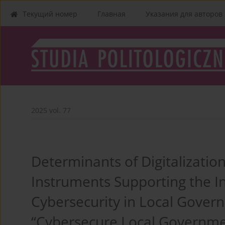
Текущий номер
Главная
Указания для aвторов
2025 vol. 77
Determinants of Digitalizatio
Instruments Supporting the In
Cybersecurity in Local Govern
“Cybersecure Local Governme