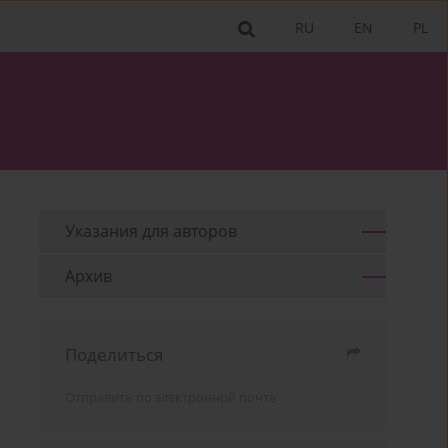
RU
EN
PL
Указания для aвторов
Архив
Поделиться
Отправить по электронной почте