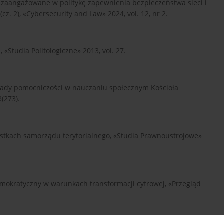
 zaangażowane w politykę zapewnienia bezpieczeństwa sieci i
z. 2), «Cybersecurity and Law» 2024, vol. 12, nr 2.
 «Studia Politologiczne» 2013, vol. 27.
asady pomocniczości w nauczaniu społecznym Kościoła
3(273).
ostkach samorządu terytorialnego, «Studia Prawnoustrojowe»
demokratyczny w warunkach transformacji cyfrowej, «Przegląd