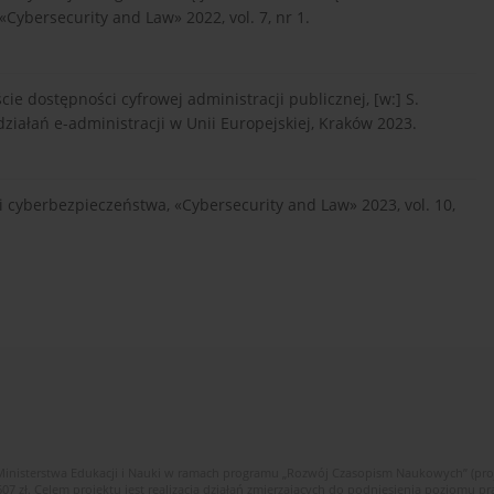
Cybersecurity and Law» 2022, vol. 7, nr 1.
ie dostępności cyfrowej administracji publicznej, [w:] S.
działań e-administracji w Unii Europejskiej, Kraków 2023.
i cyberbezpieczeństwa, «Cybersecurity and Law» 2023, vol. 10,
Ministerstwa Edukacji i Nauki w ramach programu „Rozwój Czasopism Naukowych” (pr
zł. Celem projektu jest realizacja działań zmierzających do podniesienia poziomu p