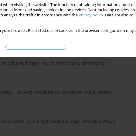
zędzie wdrażania zmian organizacyjnych, Warszawa 2018.
 when visiting the website. The function of obtaining information about use
tion in forms and saving cookies in end devices. Data, including cookies, are
o analyze the traffic in accordance with the
Privacy policy
. Data are also co
zesnej administracji publicznej, [w:] M. Romanowska (red.),
 your browser. Restricted use of cookies in the browser configuration may a
ktyką gospodarczą w aspekcie różnorodności, Częstochowa
istracji świadczącej, «Ruch Prawniczy, Ekonomiczny i
yzacja” – aspekty strukturalno-ustrojowe, «Folia Iuridica
prawotwórczej samorządu terytorialnego, «Przegląd Prawa