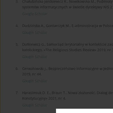
3.
Chałubińska-Jentkiewicz K., Nowikowska M., Podmioty
systemów informatycznych w świetle dyrektywy NIS 2 (c
Google Scholar
4.
Dudzińska A., Gontarczyk M., E-administracja w Polsce,
Google Scholar
5.
Dutkiewicz G., Samorząd terytorialny w kontekście z
katolickiego, «The Religious Studies Review» 2019, nr 
Google Scholar
6.
Gerwatowski J., Bezpieczeństwo informacyjne w jedn
2019, nr 44.
Google Scholar
7.
Harasimiuk D. E., Braun T., Nowa złożoność. Dialog 
Konstytucyjny» 2021, nr 4.
Google Scholar