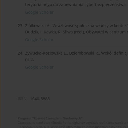
terytorialnego do zapewniania cyberbezpieczeństwa, «
Google Scholar
23.
Ziółkowska A., Wrażliwość społeczna władzy w kontekśc
Dudzik, I. Kawka, R. Śliwa (red.), Obywatel w centrum 
Google Scholar
24.
Żywucka-Kozłowska E., Dziembowski R., Wokół definicj
nr 2.
Google Scholar
ISSN:
1640-8888
Program "Rozwój Czasopism Naukowych"
Czasopismo naukowe «Studia Politologiczne» uzyskało dofinansowanie z 
RCN/SN/0713/2021/1). Wysokość otrzymanego dofinansowania wynosi 79 607 