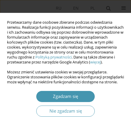
RU
EN
PL
Przetwarzamy dane osobowe zbierane podczas odwiedzania
serwisu. Realizacja funkcji pozyskiwania informacji o użytkownikach
i ich zachowaniu odbywa się poprzez dobrowolnie wprowadzone w
formularzach informacje oraz zapisywanie w urządzeniach
końcowych plików cookies (tzw. ciasteczka). Dane, w tym pliki
cookies, wykorzystywane są w celu realizacji usług, zapewnienia
wygodnego korzystania ze strony oraz w celu monitorowania
ruchu zgodnie z
Polityką prywatności
. Dane są także zbierane i
przetwarzane przez narzędzie Google Analytics (
więcej
).
Autor
Kamila Lenkiewicz
Możesz zmienić ustawienia cookies w swojej przeglądarce.
Ograniczenie stosowania plików cookies w konfiguracji przeglądarki
może wpłynąć na niektóre funkcjonalności dostępne na stronie.
Analiza procedur reagowania Policji w sytuacji
ataku aktywnego zabójcy z uwzględnieniem
Zgadzam się
portretu psychologicznego i czynników ryzyka
Kamila Lenkiewicz
,
Dominik Gogółka
Nie zgadzam się
Studia Politologiczne 2015;38
Streszczenie
Artykuł
(PDF)