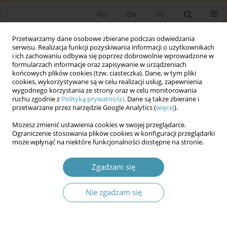
RU
EN
PL
Przetwarzamy dane osobowe zbierane podczas odwiedzania
serwisu. Realizacja funkcji pozyskiwania informacji o użytkownikach
i ich zachowaniu odbywa się poprzez dobrowolnie wprowadzone w
formularzach informacje oraz zapisywanie w urządzeniach
końcowych plików cookies (tzw. ciasteczka). Dane, w tym pliki
cookies, wykorzystywane są w celu realizacji usług, zapewnienia
wygodnego korzystania ze strony oraz w celu monitorowania
ruchu zgodnie z
Polityką prywatności
. Dane są także zbierane i
przetwarzane przez narzędzie Google Analytics (
więcej
).
2015 vol. 38
Możesz zmienić ustawienia cookies w swojej przeglądarce.
Ograniczenie stosowania plików cookies w konfiguracji przeglądarki
może wpłynąć na niektóre funkcjonalności dostępne na stronie.
Analiza procedur reagowania
Zgadzam się
Policji w sytuacji ataku
Nie zgadzam się
aktywnego zabójcy z
uwzględnieniem portretu