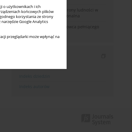
i o użytkownikach i ich
Odbudowa systemu ochrony ludności w
rządzeniach końcowych plików
Polsce. Analiza instytucjonalna
wygodnego korzystania ze strony
z narzędzie Google Analytics
Odpowiedzialność naukowca pełniącego
funkcje polityczne
acji przeglądarki może wpłynąć na
Indeksy
Indeks słów kluczowych
Indeks dziedzin
Indeks autorów