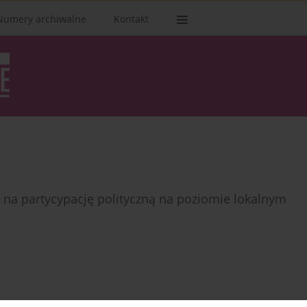
Numery archiwalne
Kontakt
w na partycypację polityczną na poziomie lokalnym