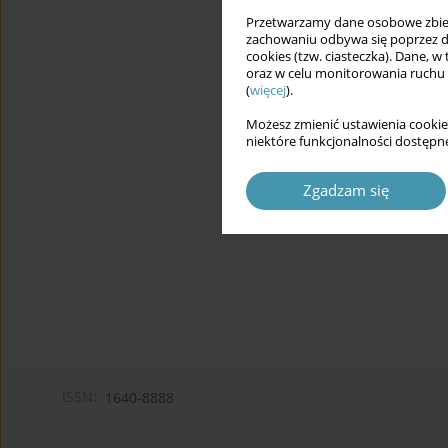
Przetwarzamy dane osobowe zbiera
zachowaniu odbywa się poprzez d
cookies (tzw. ciasteczka). Dane, w
oraz w celu monitorowania ruchu
(
więcej
).
Możesz zmienić ustawienia cookie
niektóre funkcjonalności dostępne
Zgadzam się
ISSN:
1640-8888