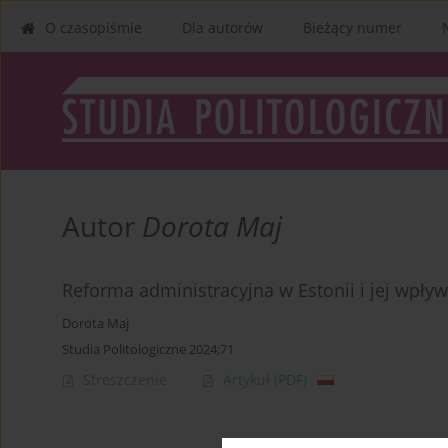
O czasopiśmie
Dla autorów
Bieżący numer
Autor
Dorota Maj
Reforma administracyjna w Estonii i jej wpły
Dorota Maj
Studia Politologiczne 2024;71
Streszczenie
Artykuł
(PDF)