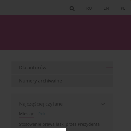
RU
EN
PL
Dla autorów
Numery archiwalne
Najczęściej czytane
Miesiąc
Rok
Stosowanie prawa łaski przez Prezydenta
RP