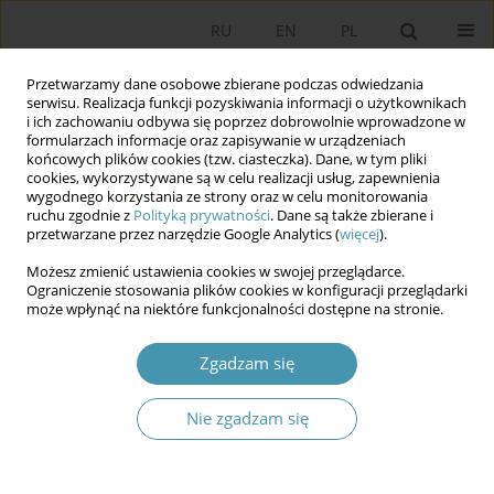
RU
EN
PL
Przetwarzamy dane osobowe zbierane podczas odwiedzania
serwisu. Realizacja funkcji pozyskiwania informacji o użytkownikach
i ich zachowaniu odbywa się poprzez dobrowolnie wprowadzone w
formularzach informacje oraz zapisywanie w urządzeniach
końcowych plików cookies (tzw. ciasteczka). Dane, w tym pliki
cookies, wykorzystywane są w celu realizacji usług, zapewnienia
wygodnego korzystania ze strony oraz w celu monitorowania
ruchu zgodnie z
Polityką prywatności
. Dane są także zbierane i
przetwarzane przez narzędzie Google Analytics (
więcej
).
Autor
Beata Słobodzian
Możesz zmienić ustawienia cookies w swojej przeglądarce.
Ograniczenie stosowania plików cookies w konfiguracji przeglądarki
może wpłynąć na niektóre funkcjonalności dostępne na stronie.
Zmiany w funkcjonowaniu administracji
publicznej w Polsce w czasie epidemii COVID-19
Zgadzam się
Beata Słobodzian
Studia Politologiczne 2022;64
Nie zgadzam się
Streszczenie
Artykuł
(PDF)