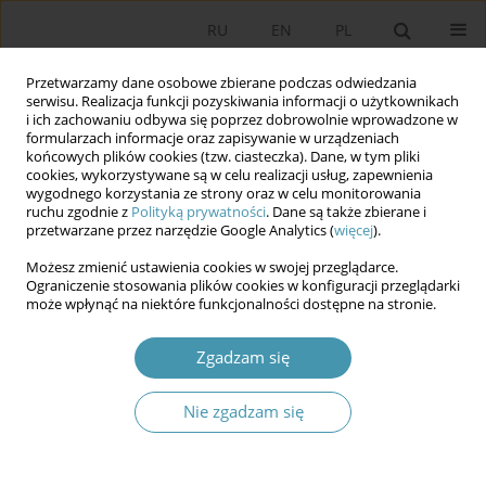
RU
EN
PL
Przetwarzamy dane osobowe zbierane podczas odwiedzania
serwisu. Realizacja funkcji pozyskiwania informacji o użytkownikach
i ich zachowaniu odbywa się poprzez dobrowolnie wprowadzone w
formularzach informacje oraz zapisywanie w urządzeniach
końcowych plików cookies (tzw. ciasteczka). Dane, w tym pliki
cookies, wykorzystywane są w celu realizacji usług, zapewnienia
wygodnego korzystania ze strony oraz w celu monitorowania
ruchu zgodnie z
Polityką prywatności
. Dane są także zbierane i
przetwarzane przez narzędzie Google Analytics (
więcej
).
2017 vol. 44
Możesz zmienić ustawienia cookies w swojej przeglądarce.
Ograniczenie stosowania plików cookies w konfiguracji przeglądarki
może wpłynąć na niektóre funkcjonalności dostępne na stronie.
REGIME CHANGE PROCESSES IN
Zgadzam się
THE POST-SOVIET STATES
Nie zgadzam się
Станислав Суловски
,
Яцек Залесны
,
и другие и другие