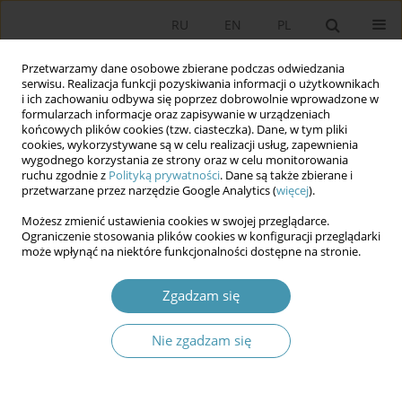
RU
EN
PL
Przetwarzamy dane osobowe zbierane podczas odwiedzania
serwisu. Realizacja funkcji pozyskiwania informacji o użytkownikach
i ich zachowaniu odbywa się poprzez dobrowolnie wprowadzone w
formularzach informacje oraz zapisywanie w urządzeniach
końcowych plików cookies (tzw. ciasteczka). Dane, w tym pliki
cookies, wykorzystywane są w celu realizacji usług, zapewnienia
wygodnego korzystania ze strony oraz w celu monitorowania
ruchu zgodnie z
Polityką prywatności
. Dane są także zbierane i
przetwarzane przez narzędzie Google Analytics (
więcej
).
2019 vol. 54
Możesz zmienić ustawienia cookies w swojej przeglądarce.
Ograniczenie stosowania plików cookies w konfiguracji przeglądarki
może wpłynąć na niektóre funkcjonalności dostępne na stronie.
Techniki wyszukiwania
Zgadzam się
informacji w mediach
Nie zgadzam się
społecznościowych dla celów
białego wywiadu