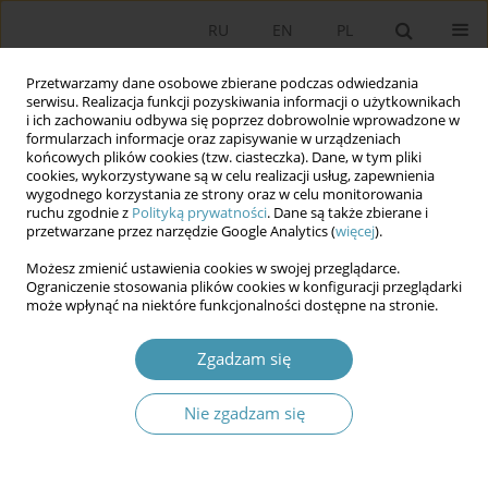
RU
EN
PL
Przetwarzamy dane osobowe zbierane podczas odwiedzania
serwisu. Realizacja funkcji pozyskiwania informacji o użytkownikach
i ich zachowaniu odbywa się poprzez dobrowolnie wprowadzone w
formularzach informacje oraz zapisywanie w urządzeniach
końcowych plików cookies (tzw. ciasteczka). Dane, w tym pliki
cookies, wykorzystywane są w celu realizacji usług, zapewnienia
wygodnego korzystania ze strony oraz w celu monitorowania
ruchu zgodnie z
Polityką prywatności
. Dane są także zbierane i
przetwarzane przez narzędzie Google Analytics (
więcej
).
Słowo kluczowe
zgoda na
Możesz zmienić ustawienia cookies w swojej przeglądarce.
zarządzenie
Ograniczenie stosowania plików cookies w konfiguracji przeglądarki
może wpłynąć na niektóre funkcjonalności dostępne na stronie.
Instytucja referendum ogólnokrajowego
Zgadzam się
zarządzanego przez Prezydenta RP za zgodą
Senatu
Nie zgadzam się
Krystyna Leszczyńska
Studia Politologiczne 2016;42