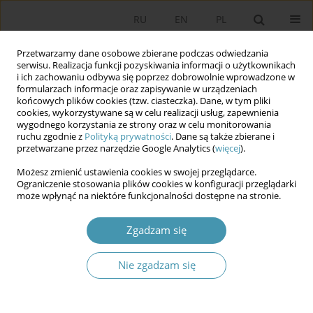
RU
EN
PL
Przetwarzamy dane osobowe zbierane podczas odwiedzania
serwisu. Realizacja funkcji pozyskiwania informacji o użytkownikach
i ich zachowaniu odbywa się poprzez dobrowolnie wprowadzone w
formularzach informacje oraz zapisywanie w urządzeniach
końcowych plików cookies (tzw. ciasteczka). Dane, w tym pliki
cookies, wykorzystywane są w celu realizacji usług, zapewnienia
wygodnego korzystania ze strony oraz w celu monitorowania
ruchu zgodnie z
Polityką prywatności
. Dane są także zbierane i
przetwarzane przez narzędzie Google Analytics (
więcej
).
Słowo kluczowe
władza
Możesz zmienić ustawienia cookies w swojej przeglądarce.
wykonawcza
Ograniczenie stosowania plików cookies w konfiguracji przeglądarki
może wpłynąć na niektóre funkcjonalności dostępne na stronie.
Komunikacja strategiczna – wyzwanie dla władzy
Zgadzam się
wykonawczej?
Tomasz Kacała
Nie zgadzam się
Studia Politologiczne 2011;20
Streszczenie
Artykuł
(PDF)