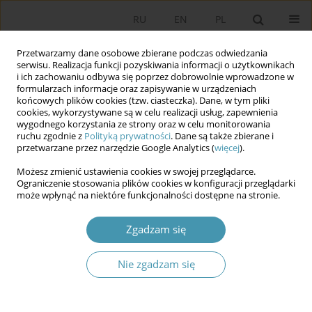
RU
EN
PL
Przetwarzamy dane osobowe zbierane podczas odwiedzania
serwisu. Realizacja funkcji pozyskiwania informacji o użytkownikach
i ich zachowaniu odbywa się poprzez dobrowolnie wprowadzone w
formularzach informacje oraz zapisywanie w urządzeniach
końcowych plików cookies (tzw. ciasteczka). Dane, w tym pliki
cookies, wykorzystywane są w celu realizacji usług, zapewnienia
wygodnego korzystania ze strony oraz w celu monitorowania
ruchu zgodnie z
Polityką prywatności
. Dane są także zbierane i
przetwarzane przez narzędzie Google Analytics (
więcej
).
Słowo kluczowe
rogado
Możesz zmienić ustawienia cookies w swojej przeglądarce.
Ograniczenie stosowania plików cookies w konfiguracji przeglądarki
może wpłynąć na niektóre funkcjonalności dostępne na stronie.
Prawo wyborcze Hiszpanów za granicą. Między
duchem konstytucji a ustawodawczym
Zgadzam się
kompromisem
Andrzej Jackiewicz
Nie zgadzam się
Studia Politologiczne 2026;79
Streszczenie
Artykuł
(PDF)