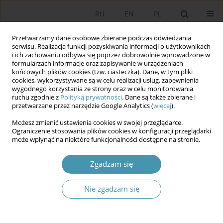
RU
EN
PL
Przetwarzamy dane osobowe zbierane podczas odwiedzania
serwisu. Realizacja funkcji pozyskiwania informacji o użytkownikach
i ich zachowaniu odbywa się poprzez dobrowolnie wprowadzone w
formularzach informacje oraz zapisywanie w urządzeniach
końcowych plików cookies (tzw. ciasteczka). Dane, w tym pliki
cookies, wykorzystywane są w celu realizacji usług, zapewnienia
wygodnego korzystania ze strony oraz w celu monitorowania
ruchu zgodnie z
Polityką prywatności
. Dane są także zbierane i
przetwarzane przez narzędzie Google Analytics (
więcej
).
Słowo kluczowe
reforma
Możesz zmienić ustawienia cookies w swojej przeglądarce.
konstytucyjna
Ograniczenie stosowania plików cookies w konfiguracji przeglądarki
może wpłynąć na niektóre funkcjonalności dostępne na stronie.
Reforma konstytucyjna z 2020 roku redukująca
Zgadzam się
liczbę parlamentarzystów w Republice Włoskiej –
w kierunku racjonalizacji systemu
Nie zgadzam się
parlamentarnego?
Izolda Bokszczanin