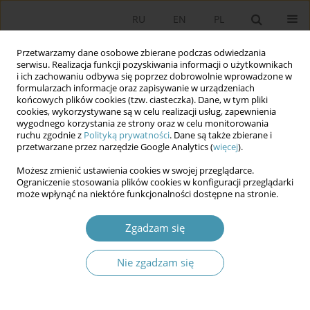
RU
EN
PL
Przetwarzamy dane osobowe zbierane podczas odwiedzania
serwisu. Realizacja funkcji pozyskiwania informacji o użytkownikach
i ich zachowaniu odbywa się poprzez dobrowolnie wprowadzone w
formularzach informacje oraz zapisywanie w urządzeniach
końcowych plików cookies (tzw. ciasteczka). Dane, w tym pliki
cookies, wykorzystywane są w celu realizacji usług, zapewnienia
wygodnego korzystania ze strony oraz w celu monitorowania
ruchu zgodnie z
Polityką prywatności
. Dane są także zbierane i
przetwarzane przez narzędzie Google Analytics (
więcej
).
Słowo kluczowe
przemoc
Możesz zmienić ustawienia cookies w swojej przeglądarce.
Ograniczenie stosowania plików cookies w konfiguracji przeglądarki
Równouprawnienie płci w Unii Europejskiej:
może wpłynąć na niektóre funkcjonalności dostępne na stronie.
przykład Polski i Szwecji. Raport UE 2025
Zgadzam się
Artur Cichocki
Studia Politologiczne 2026;79
Nie zgadzam się
Streszczenie
Artykuł
(PDF)
Cele i środki w zakreślaniu granic sterowności