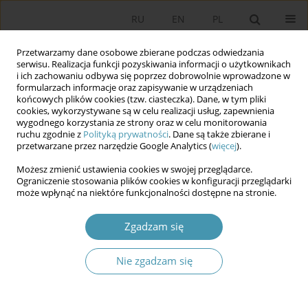
RU
EN
PL
Przetwarzamy dane osobowe zbierane podczas odwiedzania
serwisu. Realizacja funkcji pozyskiwania informacji o użytkownikach
i ich zachowaniu odbywa się poprzez dobrowolnie wprowadzone w
formularzach informacje oraz zapisywanie w urządzeniach
końcowych plików cookies (tzw. ciasteczka). Dane, w tym pliki
cookies, wykorzystywane są w celu realizacji usług, zapewnienia
wygodnego korzystania ze strony oraz w celu monitorowania
ruchu zgodnie z
Polityką prywatności
. Dane są także zbierane i
przetwarzane przez narzędzie Google Analytics (
więcej
).
Słowo kluczowe
proportional
Możesz zmienić ustawienia cookies w swojej przeglądarce.
electoral system
Ograniczenie stosowania plików cookies w konfiguracji przeglądarki
może wpłynąć na niektóre funkcjonalności dostępne na stronie.
The impact of changes in electoral systems: a
Zgadzam się
comparative analysis of the local election in
Ukraine in 2006 and 2010
Nie zgadzam się
Olena Yatsunska
Studia Politologiczne 2015;36