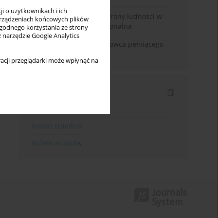
i o użytkownikach i ich
Odbudowa systemu ochrony ludności w
rządzeniach końcowych plików
Polsce. Analiza instytucjonalna
wygodnego korzystania ze strony
z narzędzie Google Analytics
Odpowiedzialność naukowca pełniącego
funkcje polityczne
acji przeglądarki może wpłynąć na
Indeksy
Indeks słów kluczowych
Indeks dziedzin
Indeks autorów