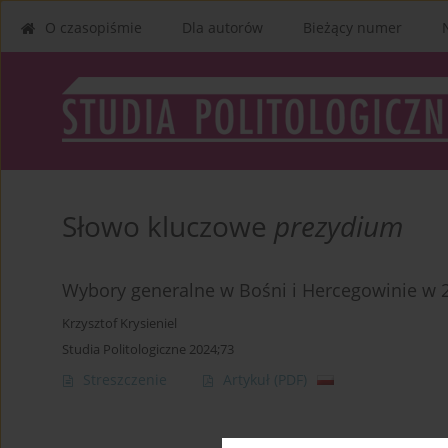
O czasopiśmie
Dla autorów
Bieżący numer
Słowo kluczowe
prezydium
Wybory generalne w Bośni i Hercegowinie w 2
Krzysztof Krysieniel
Studia Politologiczne 2024;73
Streszczenie
Artykuł
(PDF)