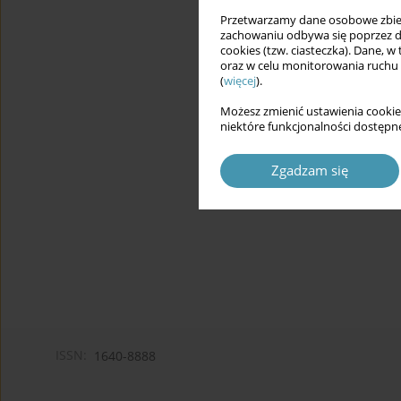
Przetwarzamy dane osobowe zbiera
zachowaniu odbywa się poprzez d
cookies (tzw. ciasteczka). Dane, w
oraz w celu monitorowania ruchu
(
więcej
).
Możesz zmienić ustawienia cookie
niektóre funkcjonalności dostępne
Zgadzam się
ISSN:
1640-8888