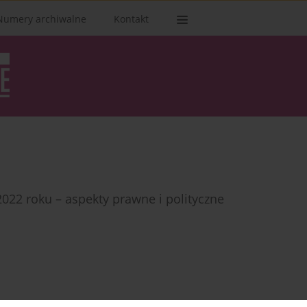
Numery archiwalne
Kontakt
022 roku – aspekty prawne i polityczne