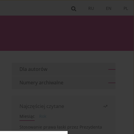
RU
EN
PL
Dla autorów
Numery archiwalne
Najczęściej czytane
Miesiąc
Rok
Stosowanie prawa łaski przez Prezydenta
RP