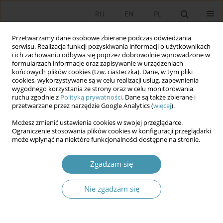
RU
EN
PL
Przetwarzamy dane osobowe zbierane podczas odwiedzania
serwisu. Realizacja funkcji pozyskiwania informacji o użytkownikach
i ich zachowaniu odbywa się poprzez dobrowolnie wprowadzone w
formularzach informacje oraz zapisywanie w urządzeniach
końcowych plików cookies (tzw. ciasteczka). Dane, w tym pliki
cookies, wykorzystywane są w celu realizacji usług, zapewnienia
wygodnego korzystania ze strony oraz w celu monitorowania
ruchu zgodnie z
Polityką prywatności
. Dane są także zbierane i
przetwarzane przez narzędzie Google Analytics (
więcej
).
Słowo kluczowe
Możesz zmienić ustawienia cookies w swojej przeglądarce.
ponadnarodowość
Ograniczenie stosowania plików cookies w konfiguracji przeglądarki
może wpłynąć na niektóre funkcjonalności dostępne na stronie.
Rządzenie demokratyczne w przestrzeni
Zgadzam się
ponadnarodowej
Nie zgadzam się
Anna Wierzchowska
Studia Politologiczne 2013;27
Streszczenie
Artykuł
(PDF)