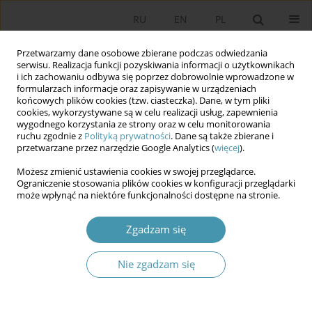
RU
EN
PL
Przetwarzamy dane osobowe zbierane podczas odwiedzania
serwisu. Realizacja funkcji pozyskiwania informacji o użytkownikach
i ich zachowaniu odbywa się poprzez dobrowolnie wprowadzone w
formularzach informacje oraz zapisywanie w urządzeniach
końcowych plików cookies (tzw. ciasteczka). Dane, w tym pliki
cookies, wykorzystywane są w celu realizacji usług, zapewnienia
wygodnego korzystania ze strony oraz w celu monitorowania
ruchu zgodnie z
Polityką prywatności
. Dane są także zbierane i
przetwarzane przez narzędzie Google Analytics (
więcej
).
Słowo kluczowe
partnerstwo
Możesz zmienić ustawienia cookies w swojej przeglądarce.
Ograniczenie stosowania plików cookies w konfiguracji przeglądarki
może wpłynąć na niektóre funkcjonalności dostępne na stronie.
Regiony w Unii Europejskiej – definicje, rola,
przyszłość
Zgadzam się
Rafał Willa
Studia Politologiczne 2010;18
Nie zgadzam się
Streszczenie
Artykuł
(PDF)