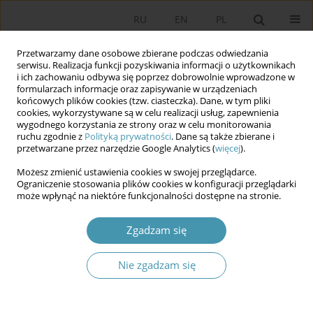
RU
EN
PL
Przetwarzamy dane osobowe zbierane podczas odwiedzania
serwisu. Realizacja funkcji pozyskiwania informacji o użytkownikach
i ich zachowaniu odbywa się poprzez dobrowolnie wprowadzone w
formularzach informacje oraz zapisywanie w urządzeniach
końcowych plików cookies (tzw. ciasteczka). Dane, w tym pliki
cookies, wykorzystywane są w celu realizacji usług, zapewnienia
wygodnego korzystania ze strony oraz w celu monitorowania
ruchu zgodnie z
Polityką prywatności
. Dane są także zbierane i
przetwarzane przez narzędzie Google Analytics (
więcej
).
Słowo kluczowe
mobilizacja
Możesz zmienić ustawienia cookies w swojej przeglądarce.
wyborcza
Ograniczenie stosowania plików cookies w konfiguracji przeglądarki
może wpłynąć na niektóre funkcjonalności dostępne na stronie.
Typowe i nietypowe wzorce mobilizacji młodych
Zgadzam się
wyborców we współczesnej Polsce
Nie zgadzam się
Radosław Marzęcki
Studia Politologiczne 2025;78
Streszczenie
Artykuł
(PDF)