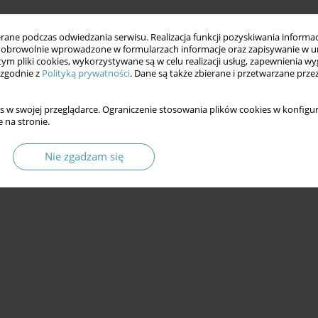
ne podczas odwiedzania serwisu. Realizacja funkcji pozyskiwania informacj
obrowolnie wprowadzone w formularzach informacje oraz zapisywanie w u
 tym pliki cookies, wykorzystywane są w celu realizacji usług, zapewnienia 
 zgodnie z
Polityką prywatności
. Dane są także zbierane i przetwarzane prze
s w swojej przeglądarce. Ograniczenie stosowania plików cookies w konfigur
 na stronie.
Nie zgadzam się