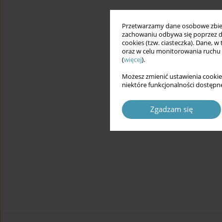
Przetwarzamy dane osobowe zbiera
zachowaniu odbywa się poprzez d
cookies (tzw. ciasteczka). Dane, w
oraz w celu monitorowania ruchu
(
więcej
).
Możesz zmienić ustawienia cookie
niektóre funkcjonalności dostępne
Zgadzam się