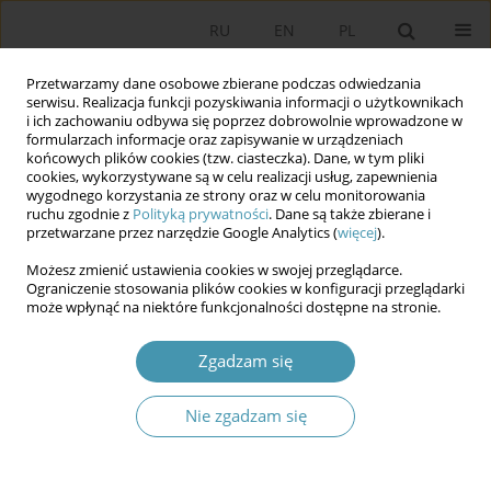
RU
EN
PL
Przetwarzamy dane osobowe zbierane podczas odwiedzania
serwisu. Realizacja funkcji pozyskiwania informacji o użytkownikach
i ich zachowaniu odbywa się poprzez dobrowolnie wprowadzone w
formularzach informacje oraz zapisywanie w urządzeniach
końcowych plików cookies (tzw. ciasteczka). Dane, w tym pliki
cookies, wykorzystywane są w celu realizacji usług, zapewnienia
wygodnego korzystania ze strony oraz w celu monitorowania
ruchu zgodnie z
Polityką prywatności
. Dane są także zbierane i
przetwarzane przez narzędzie Google Analytics (
więcej
).
Słowo kluczowe
institutions
Możesz zmienić ustawienia cookies w swojej przeglądarce.
Ograniczenie stosowania plików cookies w konfiguracji przeglądarki
może wpłynąć na niektóre funkcjonalności dostępne na stronie.
Historical Perspective. The Constitution of the
Fifth Republic: a Spirit, Institutions and Practice?
Zgadzam się
Ariane Vidal-Naquet
Studia Politologiczne 2024;71
Nie zgadzam się
Streszczenie
Artykuł
(PDF)