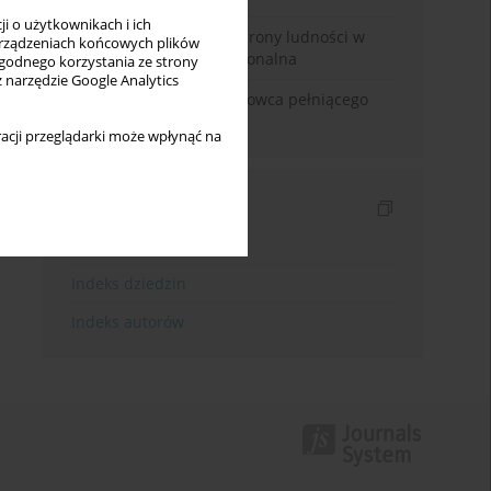
i o użytkownikach i ich
Odbudowa systemu ochrony ludności w
rządzeniach końcowych plików
Polsce. Analiza instytucjonalna
wygodnego korzystania ze strony
z narzędzie Google Analytics
Odpowiedzialność naukowca pełniącego
funkcje polityczne
acji przeglądarki może wpłynąć na
Indeksy
Indeks słów kluczowych
Indeks dziedzin
Indeks autorów