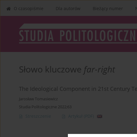
O czasopiśmie
Dla autorów
Bieżący numer
Słowo kluczowe
far-right
The Ideological Component in 21st Century T
Jarosław Tomasiewicz
Studia Politologiczne 2022;63
Streszczenie
Artykuł
(PDF)