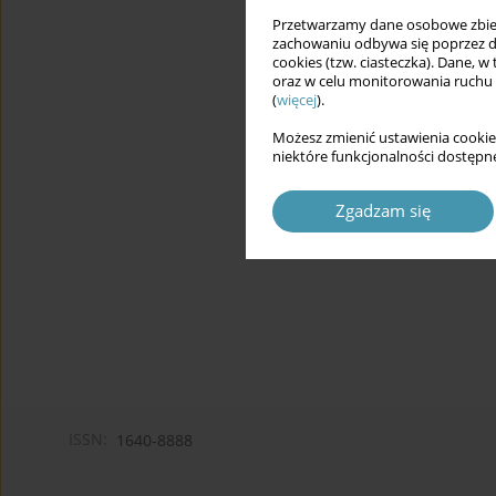
Przetwarzamy dane osobowe zbiera
zachowaniu odbywa się poprzez d
cookies (tzw. ciasteczka). Dane, w
oraz w celu monitorowania ruchu
(
więcej
).
Możesz zmienić ustawienia cookie
niektóre funkcjonalności dostępne
Zgadzam się
ISSN:
1640-8888