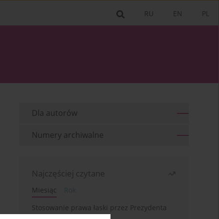
RU
EN
PL
Dla autorów
Numery archiwalne
Najczęściej czytane
Miesiąc
Rok
Stosowanie prawa łaski przez Prezydenta
RP