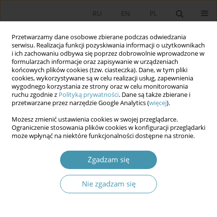
RU
EN
PL
Przetwarzamy dane osobowe zbierane podczas odwiedzania
serwisu. Realizacja funkcji pozyskiwania informacji o użytkownikach
i ich zachowaniu odbywa się poprzez dobrowolnie wprowadzone w
formularzach informacje oraz zapisywanie w urządzeniach
końcowych plików cookies (tzw. ciasteczka). Dane, w tym pliki
cookies, wykorzystywane są w celu realizacji usług, zapewnienia
wygodnego korzystania ze strony oraz w celu monitorowania
ruchu zgodnie z
Polityką prywatności
. Dane są także zbierane i
przetwarzane przez narzędzie Google Analytics (
więcej
).
Słowo kluczowe
badania w
Możesz zmienić ustawienia cookies w swojej przeglądarce.
działaniu
Ograniczenie stosowania plików cookies w konfiguracji przeglądarki
może wpłynąć na niektóre funkcjonalności dostępne na stronie.
Adaptacja metody Design Sprint w dydaktyce
Zgadzam się
akademickiej
Nie zgadzam się
Maksymilian Galon
Studia Politologiczne 2026;80
Streszczenie
Artykuł
(PDF)