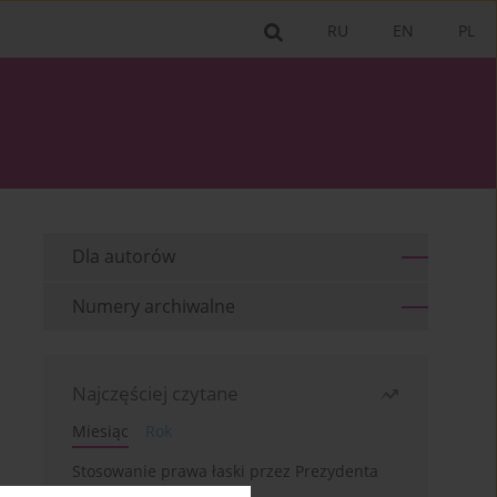
RU
EN
PL
Dla autorów
Numery archiwalne
Najczęściej czytane
Miesiąc
Rok
Stosowanie prawa łaski przez Prezydenta
RP