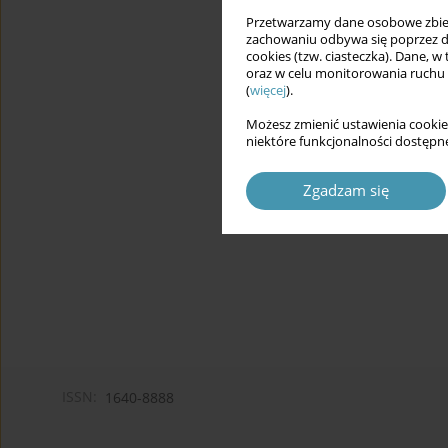
Przetwarzamy dane osobowe zbiera
zachowaniu odbywa się poprzez d
cookies (tzw. ciasteczka). Dane, w
oraz w celu monitorowania ruchu
(
więcej
).
Możesz zmienić ustawienia cookie
niektóre funkcjonalności dostępne
Zgadzam się
ISSN:
1640-8888