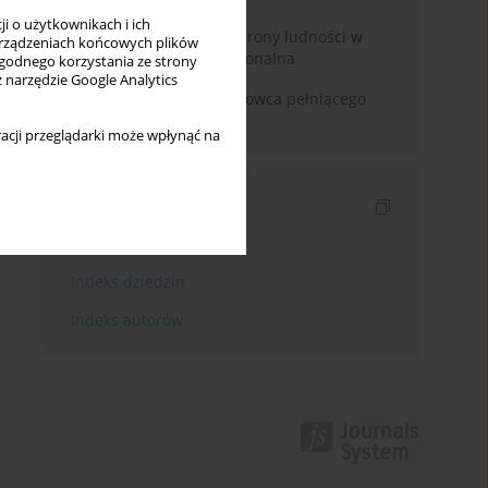
i o użytkownikach i ich
Odbudowa systemu ochrony ludności w
rządzeniach końcowych plików
Polsce. Analiza instytucjonalna
wygodnego korzystania ze strony
z narzędzie Google Analytics
Odpowiedzialność naukowca pełniącego
funkcje polityczne
acji przeglądarki może wpłynąć na
Indeksy
Indeks słów kluczowych
Indeks dziedzin
Indeks autorów