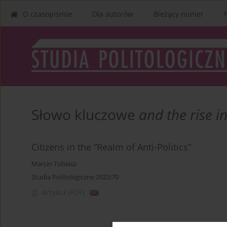
O czasopiśmie
Dla autorów
Bieżący numer
Słowo kluczowe
and the rise i
Citizens in the “Realm of Anti-Politics”
Marcin Tobiasz
Studia Politologiczne 2023;70
Artykuł
(PDF)