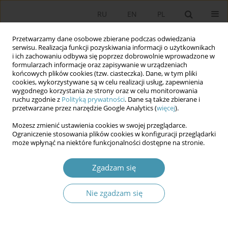
RU
EN
PL
Przetwarzamy dane osobowe zbierane podczas odwiedzania
serwisu. Realizacja funkcji pozyskiwania informacji o użytkownikach
i ich zachowaniu odbywa się poprzez dobrowolnie wprowadzone w
formularzach informacje oraz zapisywanie w urządzeniach
końcowych plików cookies (tzw. ciasteczka). Dane, w tym pliki
cookies, wykorzystywane są w celu realizacji usług, zapewnienia
wygodnego korzystania ze strony oraz w celu monitorowania
ruchu zgodnie z
Polityką prywatności
. Dane są także zbierane i
przetwarzane przez narzędzie Google Analytics (
więcej
).
Słowo kluczowe
analiza
Możesz zmienić ustawienia cookies w swojej przeglądarce.
strategiczna
Ograniczenie stosowania plików cookies w konfiguracji przeglądarki
może wpłynąć na niektóre funkcjonalności dostępne na stronie.
Analiza strategiczna jako narzędzie planowania
Zgadzam się
strategii bezpieczeństwa narodowego
Nie zgadzam się
Andrzej Dawidczyk
Studia Politologiczne 2014;34
Streszczenie
Artykuł
(PDF)