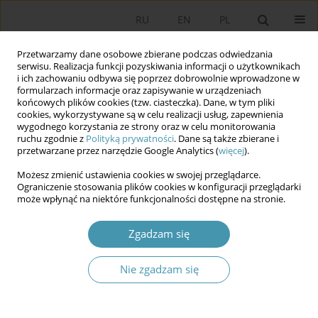
RU
EN
PL
Przetwarzamy dane osobowe zbierane podczas odwiedzania
serwisu. Realizacja funkcji pozyskiwania informacji o użytkownikach
i ich zachowaniu odbywa się poprzez dobrowolnie wprowadzone w
formularzach informacje oraz zapisywanie w urządzeniach
końcowych plików cookies (tzw. ciasteczka). Dane, w tym pliki
cookies, wykorzystywane są w celu realizacji usług, zapewnienia
wygodnego korzystania ze strony oraz w celu monitorowania
ruchu zgodnie z
Polityką prywatności
. Dane są także zbierane i
przetwarzane przez narzędzie Google Analytics (
więcej
).
Słowo kluczowe
Condoleezza
Możesz zmienić ustawienia cookies w swojej przeglądarce.
Rice
Ograniczenie stosowania plików cookies w konfiguracji przeglądarki
może wpłynąć na niektóre funkcjonalności dostępne na stronie.
Droga Condoleezzy Rice do wielkiej polityki
Zgadzam się
Ewelina Waśko-Owsiejczuk
Nie zgadzam się
Studia Politologiczne 2016;41
Streszczenie
Artykuł
(PDF)