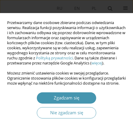
RU
EN
PL
Przetwarzamy dane osobowe zbierane podczas odwiedzania
serwisu. Realizacja funkcji pozyskiwania informacji o użytkownikach
i ich zachowaniu odbywa się poprzez dobrowolnie wprowadzone w
formularzach informacje oraz zapisywanie w urządzeniach
końcowych plików cookies (tzw. ciasteczka). Dane, w tym pliki
cookies, wykorzystywane są w celu realizacji usług, zapewnienia
wygodnego korzystania ze strony oraz w celu monitorowania
ruchu zgodnie z
Polityką prywatności
. Dane są także zbierane i
przetwarzane przez narzędzie Google Analytics (
więcej
).
Słowo kluczowe
COVID-19
Możesz zmienić ustawienia cookies w swojej przeglądarce.
Ograniczenie stosowania plików cookies w konfiguracji przeglądarki
Konektywność jako wyzwanie w relacjach
może wpłynąć na niektóre funkcjonalności dostępne na stronie.
międzynarodowych
Zgadzam się
Aleksandra Kruk
Studia Politologiczne 2025;76
Nie zgadzam się
Streszczenie
Artykuł
(PDF)
Stosunek do migracji w sytuacji kryzysowej –