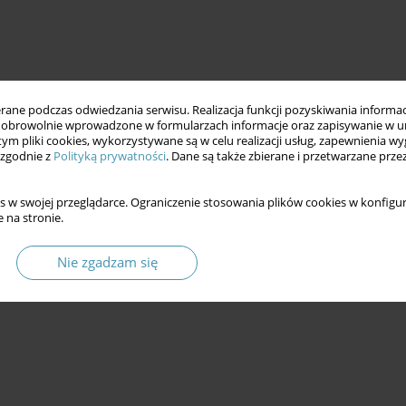
ne podczas odwiedzania serwisu. Realizacja funkcji pozyskiwania informacj
obrowolnie wprowadzone w formularzach informacje oraz zapisywanie w u
czne
zjawiska polityczne
 tym pliki cookies, wykorzystywane są w celu realizacji usług, zapewnienia 
 zgodnie z
Polityką prywatności
. Dane są także zbierane i przetwarzane prze
s w swojej przeglądarce. Ograniczenie stosowania plików cookies w konfigur
 ideologicznych, nie zaś dziedzina odrębna, mechanicznie
 na stronie.
icte polityczny charakter i polityczną genezę, albo polityczny
no polityczne sensu largo, parapolityczne). Upolitycznienie to
Nie zgadzam się
znaczenia. Może to być tendencja lub proces społeczny,
tu albo polityczna interpretacja.