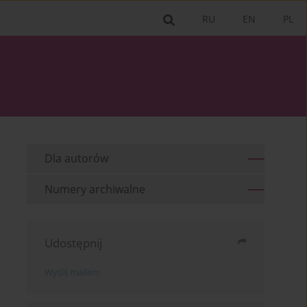
RU
EN
PL
Dla autorów
Numery archiwalne
Udostępnij
Wyślij mailem