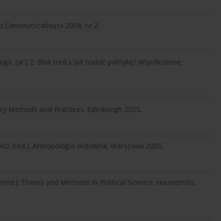
mo Communicativus» 2008, nr 2.
gii, [w:] Z. Blok (red.), Jak badać politykę? Współczesne
ary Methods and Practices, Edinburgh 2025.
wicz (red.), Antropologia widowisk, Warszawa 2005.
 (red.), Theory and Methods in Political Science, Houndmills,