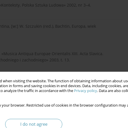
«Konteksty. Polska Sztuka Ludowa» 2002, nr 3–4.
ina, [w:] W. Szczukin (red.), Bachtin, Europa, wiek
, «Musica Antiqua Europae Orientalis XIII. Acta Slavica.
odniego i zachodniego» 2003, t. 13.
pologiczne, Warszaw 2011.
 when visiting the website. The function of obtaining information about use
tion in forms and saving cookies in end devices. Data, including cookies, are
o analyze the traffic in accordance with the
Privacy policy
. Data are also co
 Sławiński J., Słownik terminów literackich [hasło:
 your browser. Restricted use of cookies in the browser configuration may a
I do not agree