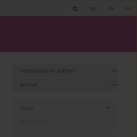
RU
EN
PL
Instructions for authors
Archive
Share
Send by email