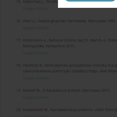
15.
Habermas J., Strukturalne przeobrażenia sfery publi
Google Scholar
16.
Heers J., Święta głupców i karnawały, Warszawa 1995.
Google Scholar
17.
Hindmoore A., Rational Choice, [w:] D. Marsh, G. Stoke
Basingstoke, Hampshire 2010.
Google Scholar
18.
Hordecki B., Amerykańska prezydencka retoryka inaug
uwarunkowania potencjału dydaktycznego, «Res Rhetor
Google Scholar
19.
Karwat M., O karykaturze polityki, Warszawa 2012.
Google Scholar
20.
Kowalewski M., Karnawalizacja protestu, «Stan Rzeczy»
Google Scholar