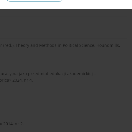
cznej, Warszawa 2007.
r (red.), Theory and Methods in Political Science, Houndmills,
uracyjna jako przedmiot edukacji akademickiej –
ica» 2024, nr 4.
 2014, nr 2.