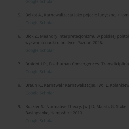
Google Scholar
5.
Bełkot A., Karnawalizacja jako pojęcie ludyczne, «Ho
Google Scholar
6.
Blok Z., Meandry interpretacjonizmu w polskiej politolo
wyzwania nauki o polityce, Poznań 2026.
Google Scholar
7.
Braidotti R., Posthuman Convergences. Transdiciplin
Google Scholar
8.
Braun K., Karnawał? Karnawalizacja!, [w:] L. Kolankie
Google Scholar
9.
Buckler S., Normative Theory, [w:] D. Marsh, G. Stoker
Basingstoke, Hampshire 2010.
Google Scholar