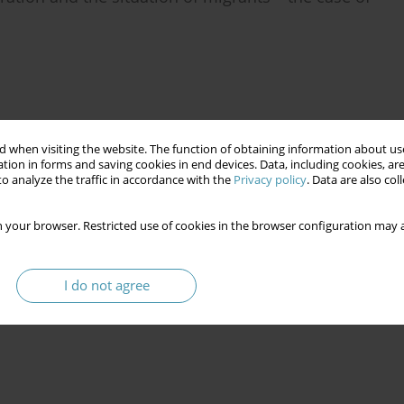
ic and the system of public support to non-
 when visiting the website. The function of obtaining information about use
tion in forms and saving cookies in end devices. Data, including cookies, are
o analyze the traffic in accordance with the
Privacy policy
. Data are also co
 your browser. Restricted use of cookies in the browser configuration may a
I do not agree
egion on the functioning of public institutions