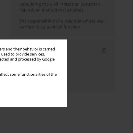
Rebuilding the Civil Protection System in
Poland: An Institutional Analysis
The responsibility of a scientist who is also
performing a political function
rs and their behavior is carried
Indexes
 used to provide services,
llected and processed by Google
Keywords index
Topics index
ffect some functionalities of the
Authors index