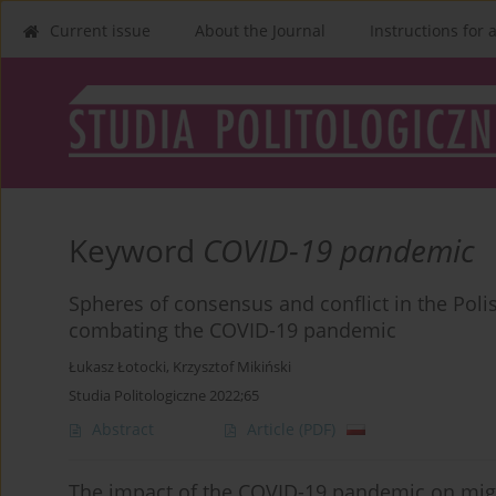
Current issue
About the Journal
Instructions for 
Keyword
COVID-19 pandemic
Spheres of consensus and conflict in the Polis
combating the COVID-19 pandemic
Łukasz Łotocki
,
Krzysztof Mikiński
Studia Politologiczne 2022;65
Abstract
Article
(PDF)
The impact of the COVID-19 pandemic on migra