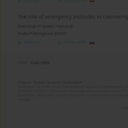
Abstract
Article
(PDF)
The role of emergency institutes in counteri
Александр Игоревич Черкасов
Studia Politologiczne 2020;57
Abstract
Article
(PDF)
ISSN:
1640-8888
Program "Rozwój Czasopism Naukowych"
Czasopismo naukowe «Studia Politologiczne» uzyskało dofinansowanie z 
RCN/SN/0713/2021/1). Wysokość otrzymanego dofinansowania wynosi 79 607 
edytorskich, zwiększenia wpływu Czasopisma na rozwój nauki oraz dalsz
miesiące.
© 20