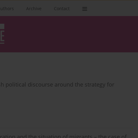
authors
Archive
Contact
h political discourse around the strategy for
tion and the situation of migrants – the case of