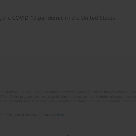
ng the COVID-19 pandemic in the United States
Ministerstwa Edukacji i Nauki w ramach programu „Rozwój Czasopism Naukowych” (pr
zł. Celem projektu jest realizacja działań zmierzających do podniesienia poziomu p
ego zwiększania prestiżu Czasopisma w międzynarodowym obiegu naukowym. Okres reali
06-2026 Journal hosting platform by
Bentus