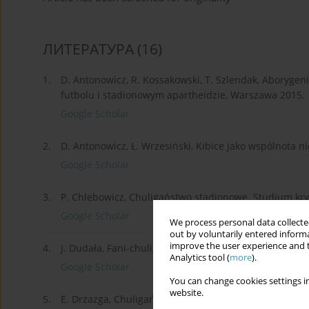
ЛИТЕРАТУРА
(16)
1.
D. Antonowicz, R. Kossakowski, T. Szlendak, Aborygeni
futbolu i stadionowym apartheidzie, Warszawa 2015.
Google Scholar
2.
D. Antonowicz, Ł. Wrzesiński, Kibice jako wspólnota nie
Google Scholar
3.
P. Chlebowicz, Chuligaństwo stadionowe. Studium kr
Google Scholar
We process personal data collected
out by voluntarily entered informa
improve the user experience and t
4.
J. Dudała, Fani-chuligani. Rzecz o polskich kibolach,
Analytics tool (
more
).
Google Scholar
You can change cookies settings in
website.
5.
E. Drzazga, Chuligaństwo futbolowe w Polsce. Studium