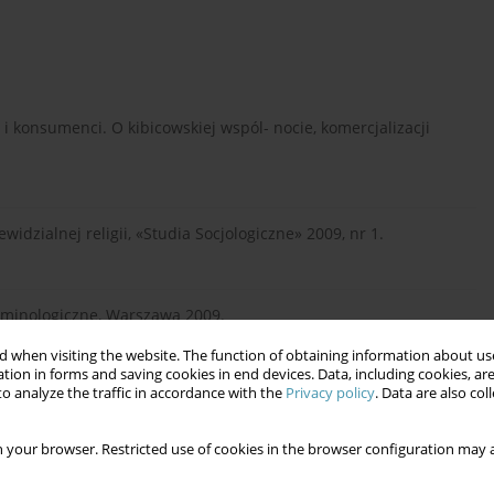
 i konsumenci. O kibicowskiej wspól- nocie, komercjalizacji
widzialnej religii, «Studia Socjologiczne» 2009, nr 1.
yminologiczne, Warszawa 2009.
 when visiting the website. The function of obtaining information about use
tion in forms and saving cookies in end devices. Data, including cookies, are
o analyze the traffic in accordance with the
Privacy policy
. Data are also co
 Warszawa 2004.
 your browser. Restricted use of cookies in the browser configuration may a
 z zakresu kontroli społecznej zjawiska, Warszawa 2016.