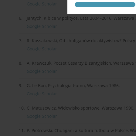
Google Scholar
6.
Jantych, Kibice w polityce. Lata 2004–2016, Warszawa
Google Scholar
7.
R. Kossakowski, Od chuliganów do aktywistów? Polscy 
Google Scholar
8.
A. Krawczuk, Poczet Cesarzy Bizantyjskich, Warszawa 
Google Scholar
9.
G. Le Bon, Psychologia tłumu, Warszawa 1986.
Google Scholar
10.
C. Matusewicz, Widowisko sportowe, Warszawa 1990.
Google Scholar
11.
P. Piotrowski, Chuligani a kultura futbolu w Polsce, 