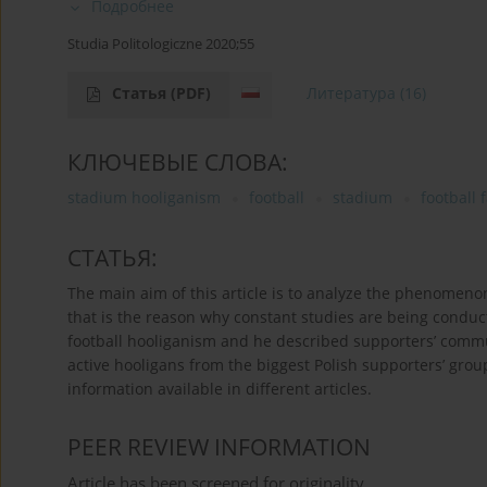
Подробнее
Studia Politologiczne 2020;55
Статья
(PDF)
Литература
(16)
КЛЮЧЕВЫЕ СЛОВА:
stadium hooliganism
football
stadium
football 
СТАТЬЯ:
The main aim of this article is to analyze the phenomenon 
that is the reason why constant studies are being conduct
football hooliganism and he described supporters’ communi
active hooligans from the biggest Polish supporters’ groups
information available in different articles.
PEER REVIEW INFORMATION
Article has been screened for originality