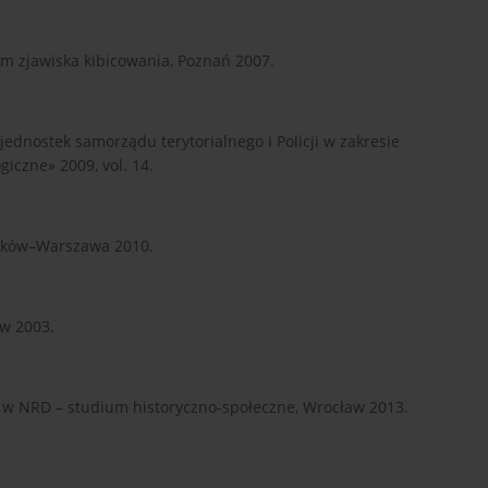
ium zjawiska kibicowania, Poznań 2007.
jednostek samorządu terytorialnego i Policji w zakresie
iczne» 2009, vol. 14.
raków–Warszawa 2010.
ów 2003.
ie w NRD – studium historyczno-społeczne, Wrocław 2013.