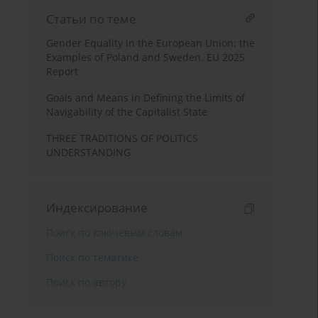
Статьи по теме
Gender Equality in the European Union: the
Examples of Poland and Sweden. EU 2025
Report
Goals and Means in Defining the Limits of
Navigability of the Capitalist State
THREE TRADITIONS OF POLITICS
UNDERSTANDING
Индексирование
Поиск по ключевым словам
Поиск по тематике
Поиск по автору