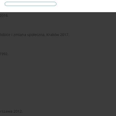
 2016.
kibice i zmiana społeczna, Kraków 2017.
1992.
Warszawa 2012.