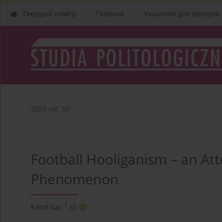
Текущий номер
Главная
Указания для aвторов
2020 vol. 55
Football Hooliganism – an Att
Phenomenon
1
Karol Gac