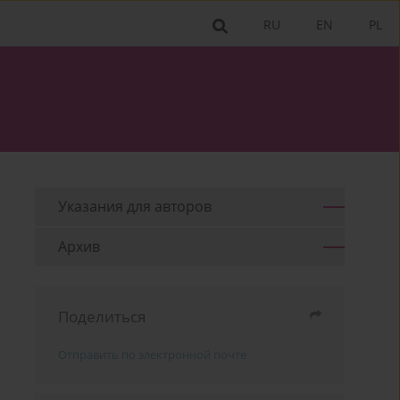
RU
EN
PL
Указания для aвторов
Архив
Поделиться
Отправить по электронной почте